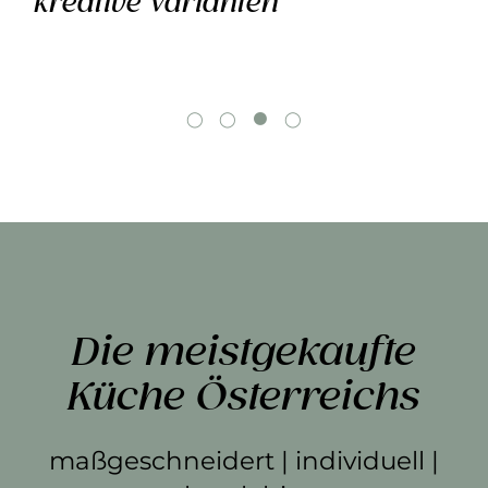
kreative Varianten
Die meistgekaufte
Küche Österreichs
maßgeschneidert | individuell |